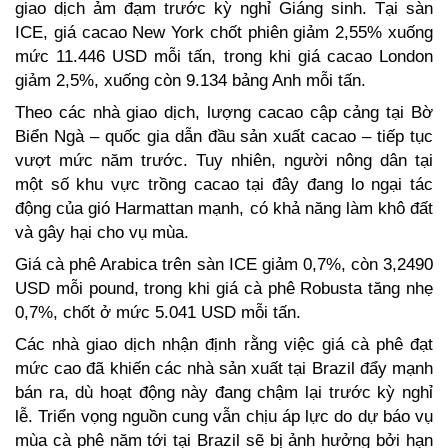
giao dịch ảm đạm trước kỳ nghỉ Giáng sinh. Tại sàn 
ICE, giá cacao New York chốt phiên giảm 2,55% xuống 
mức 11.446 USD mỗi tấn, trong khi giá cacao London 
giảm 2,5%, xuống còn 9.134 bảng Anh mỗi tấn.  
Theo các nhà giao dịch, lượng cacao cập cảng tại Bờ 
Biển Ngà – quốc gia dẫn đầu sản xuất cacao – tiếp tục 
vượt mức năm trước. Tuy nhiên, người nông dân tại 
một số khu vực trồng cacao tại đây đang lo ngại tác 
động của gió Harmattan mạnh, có khả năng làm khô đất 
và gây hại cho vụ mùa.  
Giá cà phê Arabica trên sàn ICE giảm 0,7%, còn 3,2490 
USD mỗi pound, trong khi giá cà phê Robusta tăng nhẹ 
0,7%, chốt ở mức 5.041 USD mỗi tấn.  
Các nhà giao dịch nhận định rằng việc giá cà phê đạt 
mức cao đã khiến các nhà sản xuất tại Brazil đẩy mạnh 
bán ra, dù hoạt động này đang chậm lại trước kỳ nghỉ 
lễ. Triển vọng nguồn cung vẫn chịu áp lực do dự báo vụ 
mùa cà phê năm tới tại Brazil sẽ bị ảnh hưởng bởi hạn 