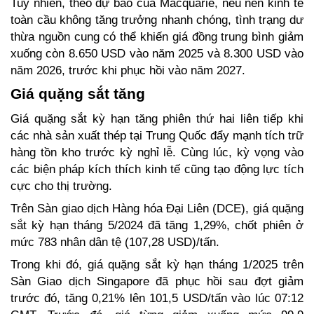
Tuy nhiên, theo dự báo của Macquarie, nếu nền kinh tế 
toàn cầu không tăng trưởng nhanh chóng, tình trạng dư 
thừa nguồn cung có thể khiến giá đồng trung bình giảm 
xuống còn 8.650 USD vào năm 2025 và 8.300 USD vào 
năm 2026, trước khi phục hồi vào năm 2027.  
Giá quặng sắt tăng 
Giá quặng sắt kỳ hạn tăng phiên thứ hai liên tiếp khi 
các nhà sản xuất thép tại Trung Quốc đẩy mạnh tích trữ 
hàng tồn kho trước kỳ nghỉ lễ. Cùng lúc, kỳ vọng vào 
các biện pháp kích thích kinh tế cũng tạo động lực tích 
cực cho thị trường.  
Trên Sàn giao dịch Hàng hóa Đại Liên (DCE), giá quặng 
sắt kỳ hạn tháng 5/2024 đã tăng 1,29%, chốt phiên ở 
mức 783 nhân dân tệ (107,28 USD)/tấn.  
Trong khi đó, giá quặng sắt kỳ hạn tháng 1/2025 trên 
Sàn Giao dịch Singapore đã phục hồi sau đợt giảm 
trước đó, tăng 0,21% lên 101,5 USD/tấn vào lúc 07:12 