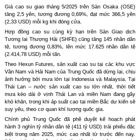
Giá cao su giao tháng 5/2025 trên Sàn Osaka (OSE) 
tăng 2,5 yên, tương đương 0,69%, đạt mức 366,5 yên 
(2,33 USD) mỗi kg khi đóng cửa.  
Hợp đồng cao su cùng kỳ hạn trên Sàn Giao dịch 
Tương lai Thượng Hải (SHFE) cũng tăng 145 nhân dân 
tệ, tương đương 0,83%, lên mức 17.625 nhân dân tệ 
(2.414,78 USD) mỗi tấn.  
Theo Hexun Futures, sản xuất cao su tại các khu vực 
Vân Nam và Hải Nam của Trung Quốc đã dừng lại, chịu 
ảnh hưởng bởi mưa lớn tại Indonesia và Malaysia. Tại 
Thái Lan – nước sản xuất cao su lớn nhất, thời tiết 
mưa kéo dài ở vịnh Thái Lan và miền Nam đang gây 
khó khăn, trong khi áp suất cao tại miền Bắc dự kiến sẽ 
suy yếu, theo cơ quan khí tượng quốc gia.  
Chính phủ Trung Quốc đã phê duyệt kế hoạch phát 
hành 3 nghìn tỷ nhân dân tệ (411 tỷ USD) trái phiếu đặc 
biệt trong năm 2025, mức cao nhất từ trước đến nay. 