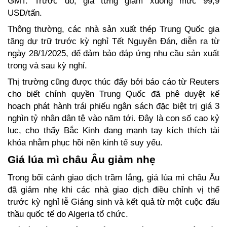
GMT. Trước đó, giá từng giảm xuống mức 99,9 
USD/tấn.  
Thông thường, các nhà sản xuất thép Trung Quốc gia 
tăng dự trữ trước kỳ nghỉ Tết Nguyên Đán, diễn ra từ 
ngày 28/1/2025, để đảm bảo đáp ứng nhu cầu sản xuất 
trong và sau kỳ nghỉ.  
Thị trường cũng được thúc đẩy bởi báo cáo từ Reuters 
cho biết chính quyền Trung Quốc đã phê duyệt kế 
hoạch phát hành trái phiếu ngân sách đặc biệt trị giá 3 
nghìn tỷ nhân dân tệ vào năm tới. Đây là con số cao kỷ 
lục, cho thấy Bắc Kinh đang mạnh tay kích thích tài 
khóa nhằm phục hồi nền kinh tế suy yếu.  
Giá lúa mì châu Âu giảm nhẹ 
Trong bối cảnh giao dịch trầm lắng, giá lúa mì châu Âu 
đã giảm nhẹ khi các nhà giao dịch điều chỉnh vị thế 
trước kỳ nghỉ lễ Giáng sinh và kết quả từ một cuộc đấu 
thầu quốc tế do Algeria tổ chức.  