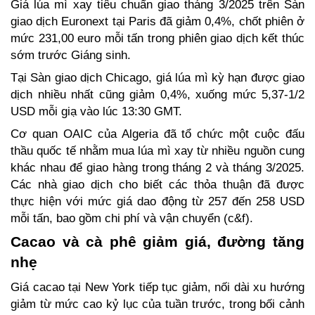
Giá lúa mì xay tiêu chuẩn giao tháng 3/2025 trên Sàn 
giao dịch Euronext tại Paris đã giảm 0,4%, chốt phiên ở 
mức 231,00 euro mỗi tấn trong phiên giao dịch kết thúc 
sớm trước Giáng sinh.  
Tại Sàn giao dịch Chicago, giá lúa mì kỳ hạn được giao 
dịch nhiều nhất cũng giảm 0,4%, xuống mức 5,37-1/2 
USD mỗi giạ vào lúc 13:30 GMT.  
Cơ quan OAIC của Algeria đã tổ chức một cuộc đấu 
thầu quốc tế nhằm mua lúa mì xay từ nhiều nguồn cung 
khác nhau để giao hàng trong tháng 2 và tháng 3/2025. 
Các nhà giao dịch cho biết các thỏa thuận đã được 
thực hiện với mức giá dao động từ 257 đến 258 USD 
mỗi tấn, bao gồm chi phí và vận chuyển (c&f).  
Cacao và cà phê giảm giá, đường tăng 
nhẹ
Giá cacao tại New York tiếp tục giảm, nối dài xu hướng 
giảm từ mức cao kỷ lục của tuần trước, trong bối cảnh 