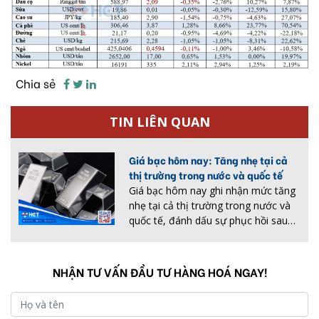
Chia sẻ
TIN LIÊN QUAN
Giá bạc hôm nay: Tăng nhẹ tại cả
thị trường trong nước và quốc tế
Giá bạc hôm nay ghi nhận mức tăng
nhẹ tại cả thị trường trong nước và
quốc tế, đánh dấu sự phục hồi sau
ba phiên giảm mạnh trước đó. Tại
Hà Nội và TP. Hồ Chí Minh, giá bạc
được niêm yết ở các mức tăng...
NHẬN TƯ VẤN ĐẦU TƯ HÀNG HOÁ NGAY!