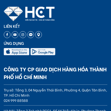
LIÊN KẾT
ỨNG DỤNG
CÔNG TY CP GIAO DỊCH HÀNG HÓA THÀNH
PHỐ HỒ CHÍ MINH
Trụ sở: Tầng 3, 04 Nguyễn Thái Bình, Phường 4, Quận Tân Bình,
TP. Hồ Chí Minh
024 999 88588
Hà Nội: Tầng 2 Toà nhà PCC1, Số 44 Triều Khúc, Phường Thanh