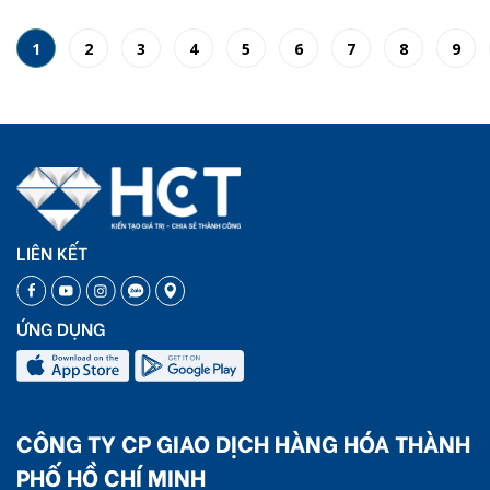
1
2
3
4
5
6
7
8
9
LIÊN KẾT
ỨNG DỤNG
CÔNG TY CP GIAO DỊCH HÀNG HÓA THÀNH
PHỐ HỒ CHÍ MINH