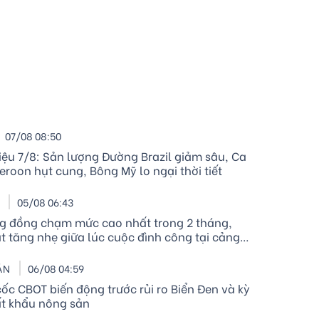
07/08 08:50
iệu 7/8: Sản lượng Đường Brazil giảm sâu, Ca
roon hụt cung, Bông Mỹ lo ngại thời tiết
I
05/08 06:43
ng đồng chạm mức cao nhất trong 2 tháng,
t tăng nhẹ giữa lúc cuộc đình công tại cảng
land diễn ra
ẢN
06/08 04:59
ốc CBOT biến động trước rủi ro Biển Đen và kỳ
t khẩu nông sản