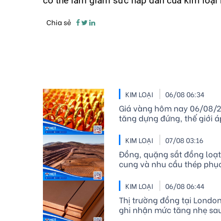
có thể làm giảm sức hấp dẫn của kim loại n
Chia sẻ
KIM LOẠI
06/08 06:34
Giá vàng hôm nay 06/08/2
tăng dựng đứng, thế giới 
KIM LOẠI
07/08 03:16
Đồng, quặng sắt đồng loạt
cung và nhu cầu thép phục
KIM LOẠI
06/08 06:44
Thị trường đồng tại London
ghi nhận mức tăng nhẹ sa
thấp nhất trong hơn một 