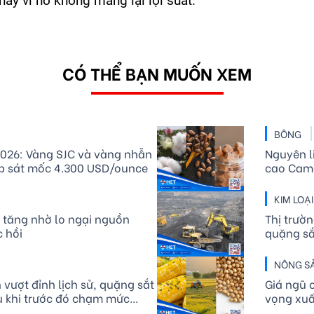
ày vì nó không mang lại lợi suất.
CÓ THỂ BẠN MUỐN XEM
BÔNG
026: Vàng SJC và vàng nhẫn
Nguyên l
áp sát mốc 4.300 USD/ounce
cao Came
KIM LOẠ
 tăng nhờ lo ngại nguồn
Thị trườ
 hồi
quặng sắ
Port Hed
NÔNG S
 vượt đỉnh lịch sử, quặng sắt
Giá ngũ c
u khi trước đó chạm mức
vọng xuấ
năm