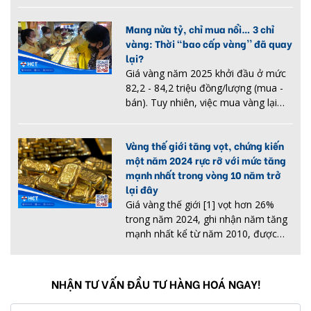
quốc tế. Tuy nhiên, những yếu tố dài
hạn như nhu cầu công nghiệp và áp
Mang nửa tỷ, chỉ mua nổi… 3 chỉ
lực nguồn cung dự báo sẽ tiếp...
vàng: Thời "bao cấp vàng'' đã quay
lại?
Giá vàng năm 2025 khởi đầu ở mức
82,2 - 84,2 triệu đồng/lượng (mua -
bán). Tuy nhiên, việc mua vàng lại
không dễ dàng khi nhiều cửa hàng
hạn chế số lượng bán ra, đặc biệt là
Vàng thế giới tăng vọt, chứng kiến
trong những ngày cuối năm....
một năm 2024 rực rỡ với mức tăng
mạnh nhất trong vòng 10 năm trở
lại đây
Giá vàng thế giới [1] vọt hơn 26%
trong năm 2024, ghi nhận năm tăng
mạnh nhất kể từ năm 2010, được
thúc đẩy bởi nhu cầu trú ẩn an toàn
và động thái hạ lãi suất của ngân
hàng trung ương. Tuy vậy, tâm l...
NHẬN TƯ VẤN ĐẦU TƯ HÀNG HOÁ NGAY!