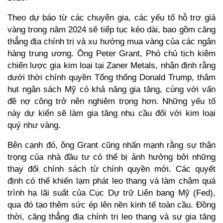
Theo dự báo từ các chuyên gia, các yếu tố hỗ trợ giá 
vàng trong năm 2024 sẽ tiếp tục kéo dài, bao gồm căng 
thẳng địa chính trị và xu hướng mua vàng của các ngân 
hàng trung ương. Ông Peter Grant, Phó chủ tịch kiêm 
chiến lược gia kim loại tại Zaner Metals, nhận định rằng 
dưới thời chính quyền Tổng thống Donald Trump, thâm 
hụt ngân sách Mỹ có khả năng gia tăng, cùng với vấn 
đề nợ công trở nên nghiêm trọng hơn. Những yếu tố 
này dự kiến sẽ làm gia tăng nhu cầu đối với kim loại 
quý như vàng.
Bên cạnh đó, ông Grant cũng nhấn mạnh rằng sự thận 
trọng của nhà đầu tư có thể bị ảnh hưởng bởi những 
thay đổi chính sách từ chính quyền mới. Các quyết 
định có thể khiến lạm phát leo thang và làm chậm quá 
trình hạ lãi suất của Cục Dự trữ Liên bang Mỹ (Fed), 
qua đó tạo thêm sức ép lên nền kinh tế toàn cầu. Đồng 
thời, căng thẳng địa chính trị leo thang và sự gia tăng 