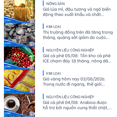
NÔNG SẢN
Giá lúa mì, đậu tương và ngô biến
động theo xuất khẩu và chất
lượng mùa vụ Mỹ
KIM LOẠI
Thị trường đồng trên đà tăng trong
tháng, quặng sắt giảm do cuộc
đàm phán ở Úc và giá dầu phục
hồi
NGUYÊN LIỆU CÔNG NGHIỆP
Giá cà phê 05/08: Tồn kho cà phê
ICE chạm đáy 18 tháng, nông dân
Brazil tiếp tục hạn chế bán ra
KIM LOẠI
Giá vàng hôm nay 03/08/2026:
Trong nước đi ngang, thế giới
nhích tăng hướng về mốc 4.100
USD/ounce
NGUYÊN LIỆU CÔNG NGHIỆP
Giá cà phê 04/08: Arabica được
hỗ trợ bởi nguồn cung thắt chặt,
xuất khẩu cà phê Việt Nam tăng