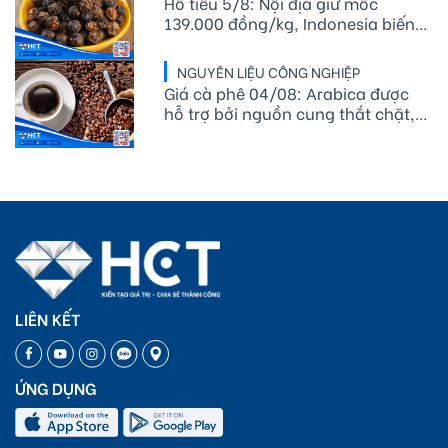
Hồ tiêu 5/8: Nội địa giữ mốc
139.000 đồng/kg, Indonesia biến
động
NGUYÊN LIỆU CÔNG NGHIỆP
Giá cà phê 04/08: Arabica được
hỗ trợ bởi nguồn cung thắt chặt,
xuất khẩu cà phê Việt Nam tăng
mạnh
LIÊN KẾT
ỨNG DỤNG