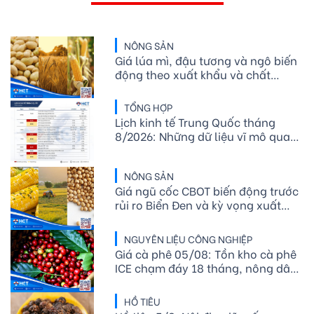
NÔNG SẢN
Giá lúa mì, đậu tương và ngô biến
động theo xuất khẩu và chất
lượng mùa vụ Mỹ
TỔNG HỢP
Lịch kinh tế Trung Quốc tháng
8/2026: Những dữ liệu vĩ mô quan
trọng nhà đầu tư cần theo dõi
NÔNG SẢN
Giá ngũ cốc CBOT biến động trước
rủi ro Biển Đen và kỳ vọng xuất
khẩu nông sản
NGUYÊN LIỆU CÔNG NGHIỆP
Giá cà phê 05/08: Tồn kho cà phê
ICE chạm đáy 18 tháng, nông dân
Brazil tiếp tục hạn chế bán ra
HỒ TIÊU