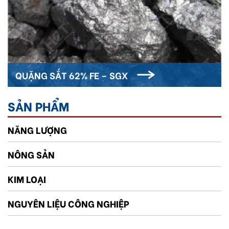
QUẶNG SẮT 62% FE – SGX
SẢN PHẨM
NĂNG LƯỢNG
NÔNG SẢN
KIM LOẠI
NGUYÊN LIỆU CÔNG NGHIỆP