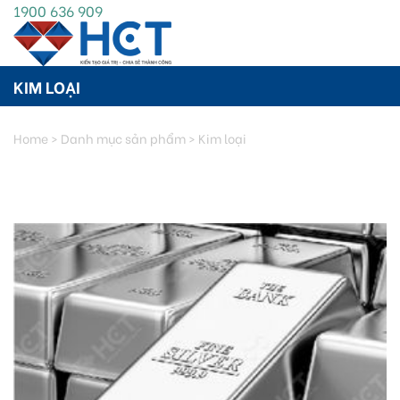
1900 636 909
KIM LOẠI
Home
>
Danh mục sản phẩm
>
Kim loại