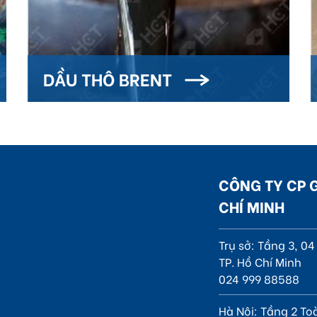
DẦU THÔ BRENT
CÔNG TY CP 
CHÍ MINH
Trụ sở: Tầng 3, 0
TP. Hồ Chí Minh
024 999 88588
Hà Nội: Tầng 2 To