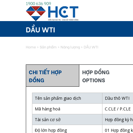
1900 636 909
DẦU WTI
Home
>
Sản phẩm
>
Năng lượng
>
DẦU WTI
CHI TIẾT HỢP
HỢP ĐỒNG
ĐỒNG
OPTIONS
Tên sản phẩm giao dịch
Dầu thô WTI
Mã hàng hoá
C.CLE / P.CLE
Tài sản cơ sở
Hợp đồng kỳ h
Độ lớn hợp đồng
01 Hợp đồng k